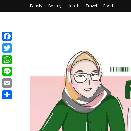
Family
Beauty
Health
Travel
Food
Facebook
Twitter
WhatsApp
Line
Email
Share