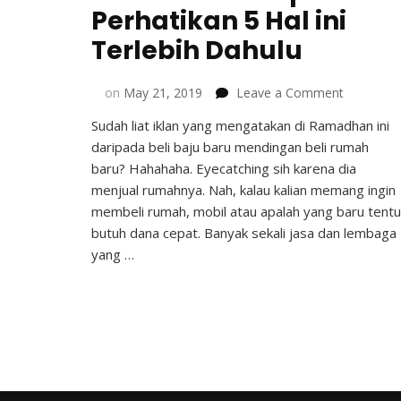
Perhatikan 5 Hal ini
Terlebih Dahulu
on
on
May 21, 2019
Leave a Comment
Butuh
Sudah liat iklan yang mengatakan di Ramadhan ini
Dana
daripada beli baju baru mendingan beli rumah
Cepat?
Perhatika
baru? Hahahaha. Eyecatching sih karena dia
5
menjual rumahnya. Nah, kalau kalian memang ingin
Hal
membeli rumah, mobil atau apalah yang baru tentu
ini
butuh dana cepat. Banyak sekali jasa dan lembaga
Terlebih
yang …
Dahulu