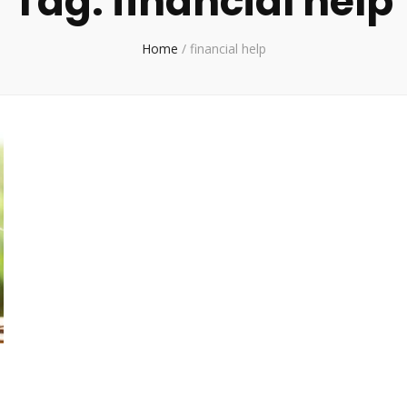
Tag:
financial help
Home
/
financial help