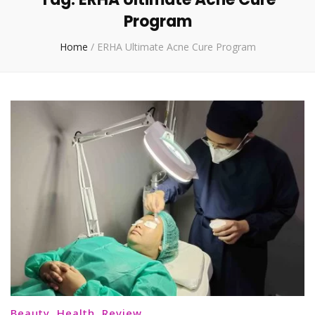
Program
Home
/
ERHA Ultimate Acne Cure Program
Beauty
,
Health
,
Review