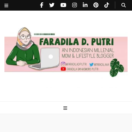
faradiladputri.com
Indonesian Millennial Mom and Lifestyle Blogger