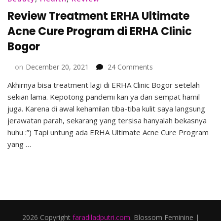
Review Treatment ERHA Ultimate
Acne Cure Program di ERHA Clinic
Bogor
on
on
December 20, 2021
24 Comments
Review
Akhirnya bisa treatment lagi di ERHA Clinic Bogor setelah
Treatment
sekian lama. Kepotong pandemi kan ya dan sempat hamil
ERHA
Ultimate
juga. Karena di awal kehamilan tiba-tiba kulit saya langsung
Acne
jerawatan parah, sekarang yang tersisa hanyalah bekasnya
Cure
huhu :”) Tapi untung ada ERHA Ultimate Acne Cure Program
Program
yang …
di
ERHA
Clinic
Bogor
2026 Copyright
faradiladputri.com
.
Blossom Feminine |