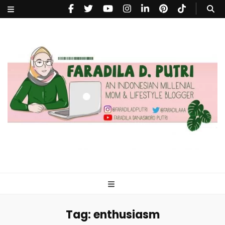
faradiladputri.com
Indonesian Millennial Mom and Lifestyle Blogger
Tag:
enthusiasm