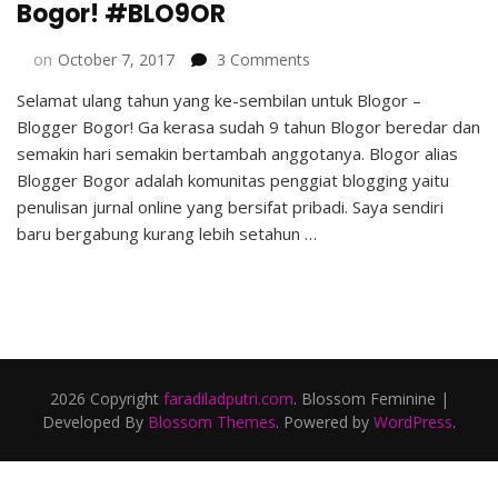
Bogor! #BLO9OR
on
on
October 7, 2017
3 Comments
Selamat
Selamat ulang tahun yang ke-sembilan untuk Blogor –
Ulang
Blogger Bogor! Ga kerasa sudah 9 tahun Blogor beredar dan
Tahun
ke-
semakin hari semakin bertambah anggotanya. Blogor alias
9
Blogger Bogor adalah komunitas penggiat blogging yaitu
Blogger
penulisan jurnal online yang bersifat pribadi. Saya sendiri
Bogor!
baru bergabung kurang lebih setahun …
#BLO9OR
2026 Copyright
faradiladputri.com
.
Blossom Feminine |
Developed By
Blossom Themes
. Powered by
WordPress
.