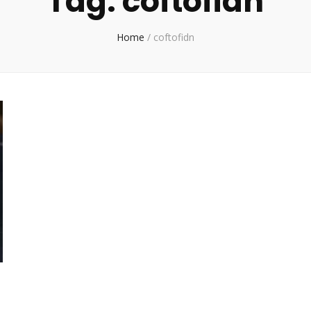
Tag:
coftofidn
Home
/
coftofidn