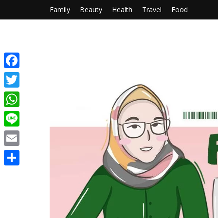
Family
Beauty
Health
Travel
Food
Facebook
Twitter
WhatsApp
Line
Email
Share