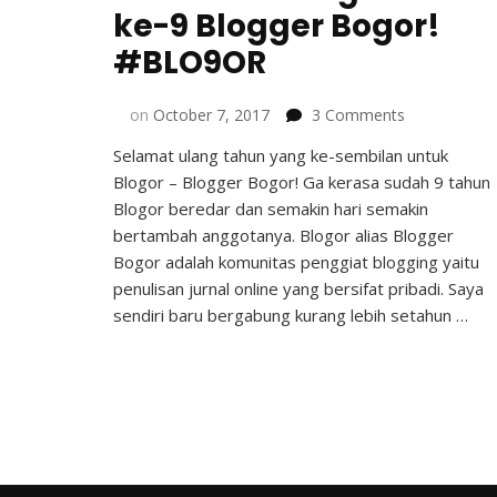
ke-9 Blogger Bogor!
#BLO9OR
on
on
October 7, 2017
3 Comments
Selamat
Selamat ulang tahun yang ke-sembilan untuk
Ulang
Blogor – Blogger Bogor! Ga kerasa sudah 9 tahun
Tahun
ke-
Blogor beredar dan semakin hari semakin
9
bertambah anggotanya. Blogor alias Blogger
Blogger
Bogor adalah komunitas penggiat blogging yaitu
Bogor!
penulisan jurnal online yang bersifat pribadi. Saya
#BLO9OR
sendiri baru bergabung kurang lebih setahun …