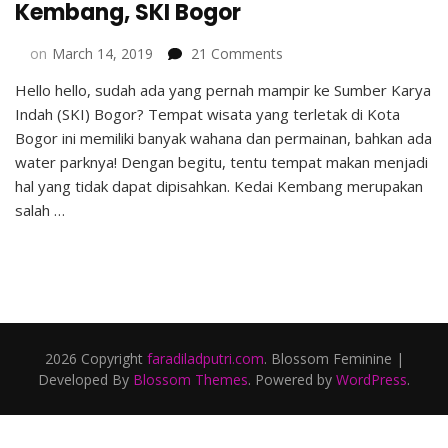
Kembang, SKI Bogor
on
on
March 14, 2019
21 Comments
Food
Hello hello, sudah ada yang pernah mampir ke Sumber Karya
Tasting
Indah (SKI) Bogor? Tempat wisata yang terletak di Kota
Roti
John
Bogor ini memiliki banyak wahana dan permainan, bahkan ada
Khas
water parknya! Dengan begitu, tentu tempat makan menjadi
Kedai
hal yang tidak dapat dipisahkan. Kedai Kembang merupakan
Kembang,
salah …
SKI
Bogor
2026 Copyright
faradiladputri.com
.
Blossom Feminine |
Developed By
Blossom Themes
. Powered by
WordPress
.