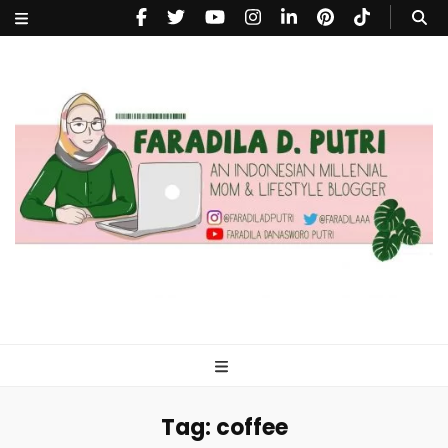
faradiladputri.com
Indonesian Millennial Mom and Lifestyle Blogger
Tag:
coffee