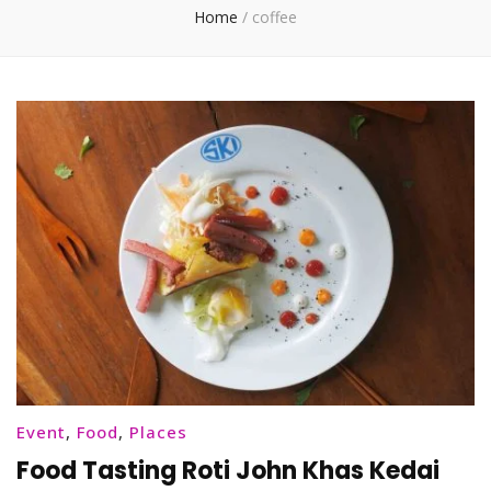
Home
/
coffee
Event
,
Food
,
Places
Food Tasting Roti John Khas Kedai