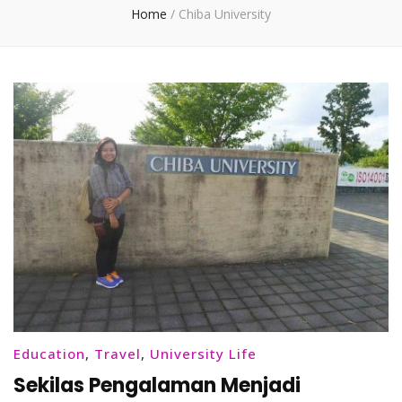
Home
/
Chiba University
Education
,
Travel
,
University Life
Sekilas Pengalaman Menjadi