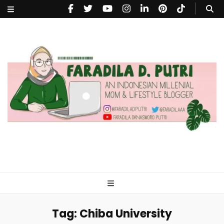
faradiladputri.com
Indonesian Millennial Mom and Lifestyle Blogger
Tag:
Chiba University