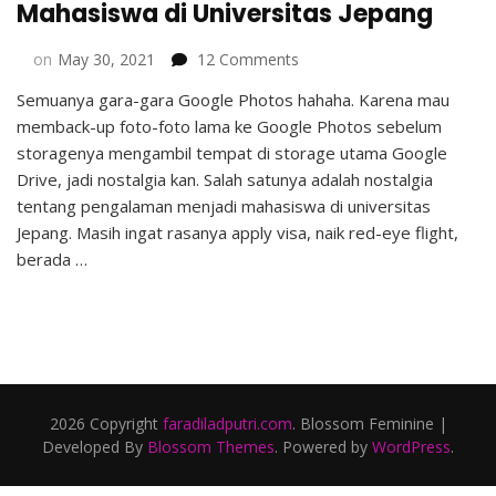
Mahasiswa di Universitas Jepang
on
on
May 30, 2021
12 Comments
Sekilas
Semuanya gara-gara Google Photos hahaha. Karena mau
Pengalaman
memback-up foto-foto lama ke Google Photos sebelum
Menjadi
Mahasiswa
storagenya mengambil tempat di storage utama Google
di
Drive, jadi nostalgia kan. Salah satunya adalah nostalgia
Universitas
tentang pengalaman menjadi mahasiswa di universitas
Jepang
Jepang. Masih ingat rasanya apply visa, naik red-eye flight,
berada …
2026 Copyright
faradiladputri.com
.
Blossom Feminine |
Developed By
Blossom Themes
. Powered by
WordPress
.