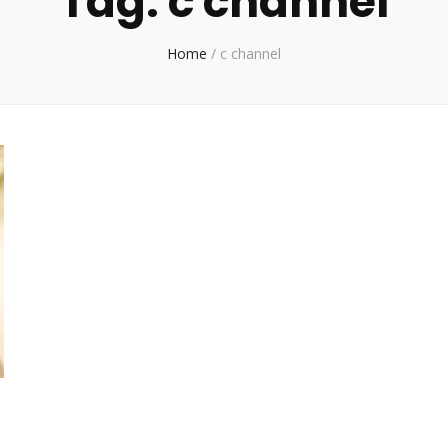
Tag:
c channel
Home
/
c channel