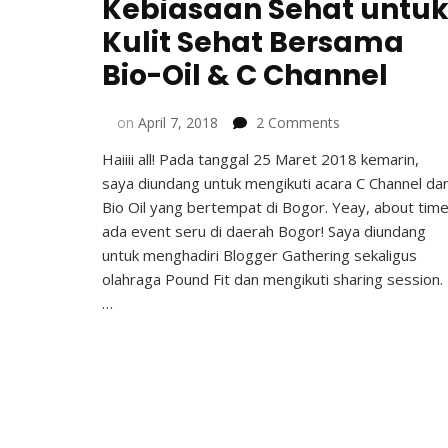
Kebiasaan Sehat untu
Kulit Sehat Bersama
Bio-Oil & C Channel
on
on
April 7, 2018
2 Comments
Kebiasaan
Haiiii all! Pada tanggal 25 Maret 2018 kemarin,
Sehat
saya diundang untuk mengikuti acara C Channel da
untuk
Kulit
Bio Oil yang bertempat di Bogor. Yeay, about tim
Sehat
ada event seru di daerah Bogor! Saya diundang
Bersama
untuk menghadiri Blogger Gathering sekaligus
Bio-
olahraga Pound Fit dan mengikuti sharing session.
Oil
…
&
C
Channel