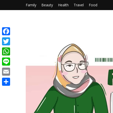
Family
Beauty
Health
Travel
Food
Facebook
Twitter
WhatsApp
Line
Email
Share