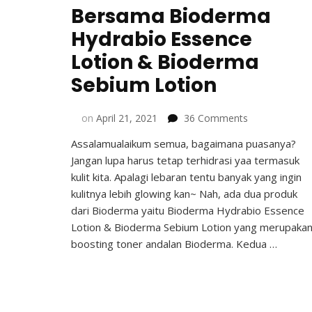
Bersama Bioderma
Hydrabio Essence
Lotion & Bioderma
Sebium Lotion
on
on
April 21, 2021
36 Comments
Boost
Assalamualaikum semua, bagaimana puasanya?
Your
Jangan lupa harus tetap terhidrasi yaa termasuk
Glow
Bersama
kulit kita. Apalagi lebaran tentu banyak yang ingin
Bioderma
kulitnya lebih glowing kan~ Nah, ada dua produk
Hydrabio
dari Bioderma yaitu Bioderma Hydrabio Essence
Essence
Lotion & Bioderma Sebium Lotion yang merupaka
Lotion
boosting toner andalan Bioderma. Kedua …
&
Bioderma
Sebium
Lotion