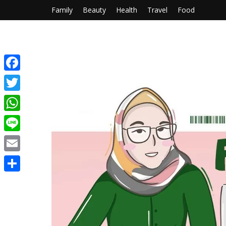
Family
Beauty
Health
Travel
Food
Facebook
Twitter
WhatsApp
Line
Email
Share