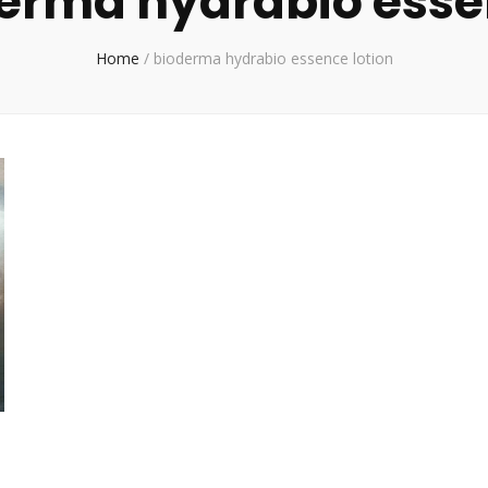
erma hydrabio essen
Home
/
bioderma hydrabio essence lotion