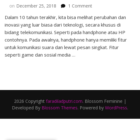
on
on
December 25, 2018
1 Comment
Pertimbangan
Dalam 10 tahun terakhir, kita bisa melihat perubahan dan
Memilih
inovasi yang luar biasa dari teknologi, secara khusus di
Marketplace
Online
bidang telekomunikasi. Seperti pada handphone atau HP
untuk
contohnya. Pada awalnya, handphone hanya memiliki fitur
Jual
untuk komunikasi suara dan lewat pesan singkat. Fitur
Handphone
seperti game dan sosial media …
2026 Copyright
faradiladputri.com
.
Blossom Feminine |
Developed By
Blossom Themes
. Powered by
WordPress
.