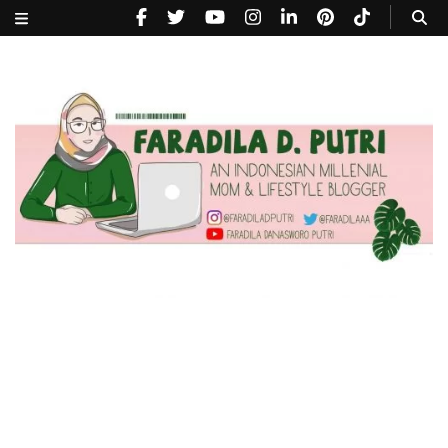
faradiladputri.com
Indonesian Millennial Mom and Lifestyle Blogger