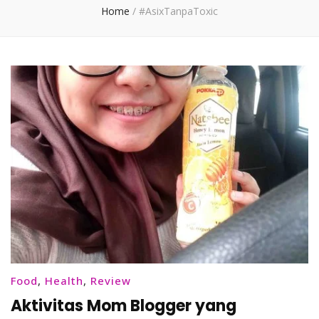
Home
/
#AsixTanpaToxic
Food
,
Health
,
Review
Aktivitas Mom Blogger yang