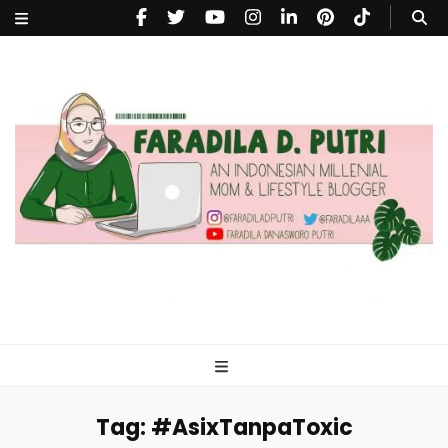
faradiladputri.com
Indonesian Millennial Mom and Lifestyle Blogger
Tag:
#AsixTanpaToxic