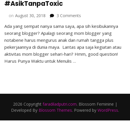
#AsikTanpaToxic
on
on
August 30, 2018
3 Comments
Aktivitas
Ada yang sempat nanya sama saya, apa sih kesibukannya
Mom
seorang blogger? Apalagi seorang mom blogger yang
Blogger
yang
notabene harus mengurus anak dan rumah tangga plus
#AsikTanpaToxic
pekerjaannya di dunia maya. Lantas apa saja kegiatan atau
aktivitas mom blogger sehari-hari? Hmm, good question!
Harus Punya Waktu untuk Menulis …
2026 Copyright
faradiladputri.com
.
Blossom Feminine |
Developed By
Blossom Themes
. Powered by
WordPress
.