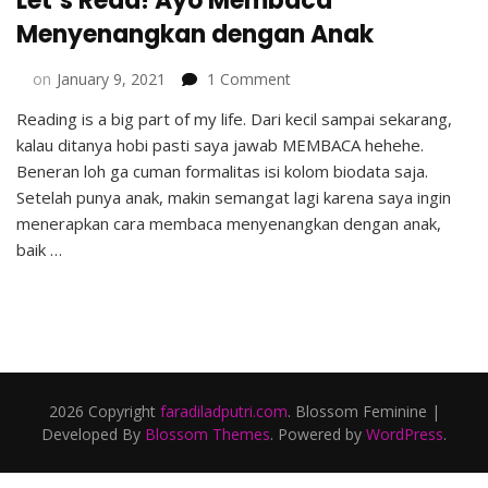
Let’s Read! Ayo Membaca
Menyenangkan dengan Anak
on
on
January 9, 2021
1 Comment
Let’s
Reading is a big part of my life. Dari kecil sampai sekarang,
Read!
kalau ditanya hobi pasti saya jawab MEMBACA hehehe.
Ayo
Membaca
Beneran loh ga cuman formalitas isi kolom biodata saja.
Menyenangkan
Setelah punya anak, makin semangat lagi karena saya ingin
dengan
menerapkan cara membaca menyenangkan dengan anak,
Anak
baik …
2026 Copyright
faradiladputri.com
.
Blossom Feminine |
Developed By
Blossom Themes
. Powered by
WordPress
.