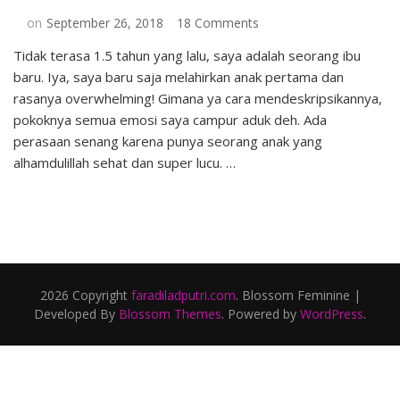
on
on
September 26, 2018
18 Comments
Hidup
Tidak terasa 1.5 tahun yang lalu, saya adalah seorang ibu
Seimbang
baru. Iya, saya baru saja melahirkan anak pertama dan
Setelah
Menjadi
rasanya overwhelming! Gimana ya cara mendeskripsikannya,
Ibu
pokoknya semua emosi saya campur aduk deh. Ada
dengan
perasaan senang karena punya seorang anak yang
Pristine
alhamdulillah sehat dan super lucu. …
8+
2026 Copyright
faradiladputri.com
.
Blossom Feminine |
Developed By
Blossom Themes
. Powered by
WordPress
.