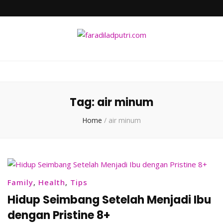
faradiladputri.com
Indonesian Millennial Mom and Lifestyle Blogger
Tag:
air minum
Home
/
air minum
Family
,
Health
,
Tips
Hidup Seimbang Setelah Menjadi Ibu
dengan Pristine 8+