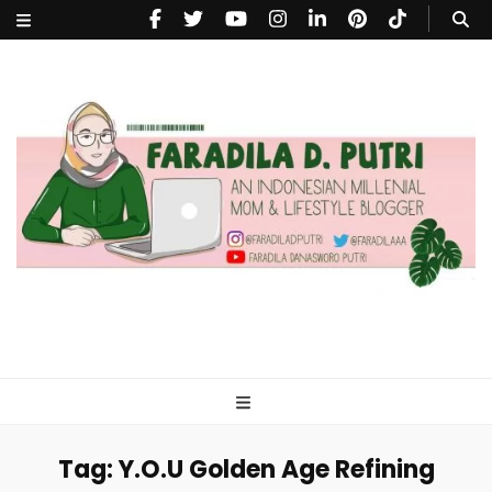
faradiladputri.com
Indonesian Millennial Mom and Lifestyle Blogger
Tag:
Y.O.U Golden Age Refining