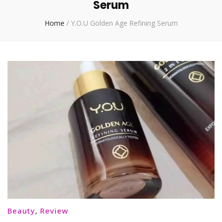
Serum
Home
/
Y.O.U Golden Age Refining Serum
Beauty
,
Review