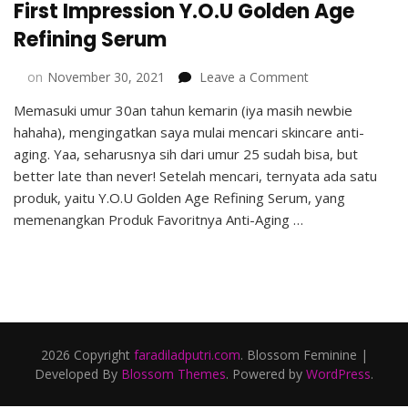
First Impression Y.O.U Golden Age
Refining Serum
on
on
November 30, 2021
Leave a Comment
First
Memasuki umur 30an tahun kemarin (iya masih newbie
Impression
hahaha), mengingatkan saya mulai mencari skincare anti-
Y.O.U
Golden
aging. Yaa, seharusnya sih dari umur 25 sudah bisa, but
Age
better late than never! Setelah mencari, ternyata ada satu
Refining
produk, yaitu Y.O.U Golden Age Refining Serum, yang
Serum
memenangkan Produk Favoritnya Anti-Aging …
2026 Copyright
faradiladputri.com
.
Blossom Feminine |
Developed By
Blossom Themes
. Powered by
WordPress
.