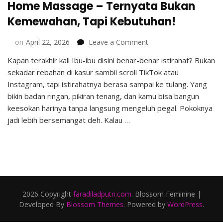
Home Massage – Ternyata Bukan
Kemewahan, Tapi Kebutuhan!
on
on
April 22, 2026
Leave a Comment
5
Kapan terakhir kali Ibu-ibu disini benar-benar istirahat? Bukan
Alasan
sekadar rebahan di kasur sambil scroll TikTok atau
Kenapa
Moms
Instagram, tapi istirahatnya berasa sampai ke tulang. Yang
Wajib
bikin badan ringan, pikiran tenang, dan kamu bisa bangun
Coba
keesokan harinya tanpa langsung mengeluh pegal. Pokoknya
Home
jadi lebih bersemangat deh. Kalau …
Massage
–
Ternyata
Bukan
Kemewahan,
Tapi
Kebutuhan!
2026 Copyright
faradiladputri.com
.
Blossom Feminine |
Developed By
Blossom Themes
. Powered by
WordPress
.