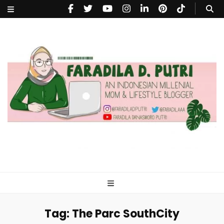
faradiladputri.com
Indonesian Millennial Mom and Lifestyle Blogger
Tag:
The Parc SouthCity