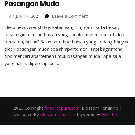
Pasangan Muda
on
on
July 14, 2021
Leave a Comment
5
Hello newlyweds! Bagi kalian yang tinggal di kota besar,
Tips
pasti ingin mencari hunian yang cocok untuk memulai hidup
Mencari
Apartemen
bersama, bukan? Salah satu tipe hunian yang sedang banyak
untuk
dicari pasangan muda adalah apartemen. Tapi bagaimana
Pasangan
tips mencari apartemen untuk pasangan muda? Apa saja
Muda
yang harus dipersiapkan …
2026 Copyright
faradiladputri.com
.
Blossom Feminine |
Developed By
Blossom Themes
. Powered by
WordPress
.