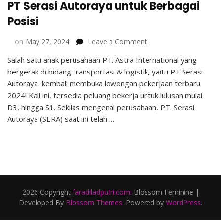
PT Serasi Autoraya untuk Berbagai
Posisi
on
on
May 27, 2024
Leave a Comment
Lowongan
Salah satu anak perusahaan PT. Astra International yang
Pekerjaan
bergerak di bidang transportasi & logistik, yaitu PT Serasi
Terbaru
2024
Autoraya kembali membuka lowongan pekerjaan terbaru
di
2024! Kali ini, tersedia peluang bekerja untuk lulusan mulai
PT
D3, hingga S1. Sekilas mengenai perusahaan, PT. Serasi
Serasi
Autoraya (SERA) saat ini telah …
Autoraya
untuk
Berbagai
Posisi
2026 Copyright
faradiladputri.com
.
Blossom Feminine |
Developed By
Blossom Themes
. Powered by
WordPress
.