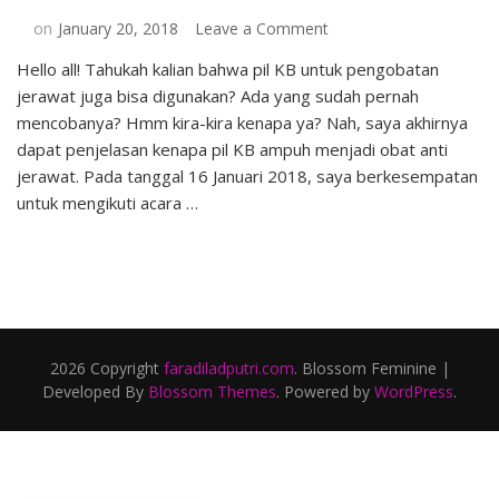
on
on
January 20, 2018
Leave a Comment
Pil
Hello all! Tahukah kalian bahwa pil KB untuk pengobatan
KB
jerawat juga bisa digunakan? Ada yang sudah pernah
untuk
Pengobatan
mencobanya? Hmm kira-kira kenapa ya? Nah, saya akhirnya
Jerawat
dapat penjelasan kenapa pil KB ampuh menjadi obat anti
Akibat
jerawat. Pada tanggal 16 Januari 2018, saya berkesempatan
Hiperandrogen
untuk mengikuti acara …
2026 Copyright
faradiladputri.com
.
Blossom Feminine |
Developed By
Blossom Themes
. Powered by
WordPress
.