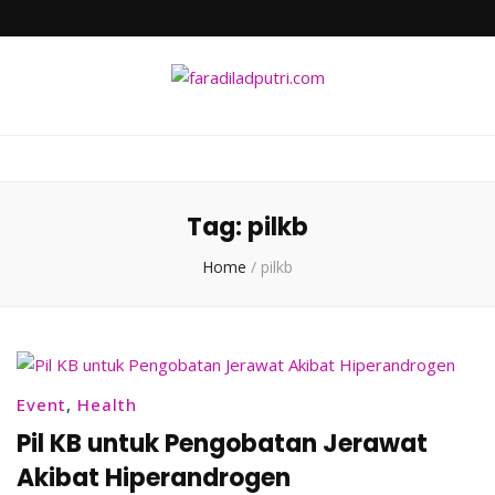
faradiladputri.com
Indonesian Millennial Mom and Lifestyle Blogger
Tag:
pilkb
Home
/
pilkb
Event
,
Health
Pil KB untuk Pengobatan Jerawat
Akibat Hiperandrogen