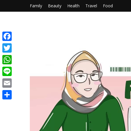
Family
Beauty
Health
Travel
Food
Facebook
Twitter
WhatsApp
Line
Email
Share