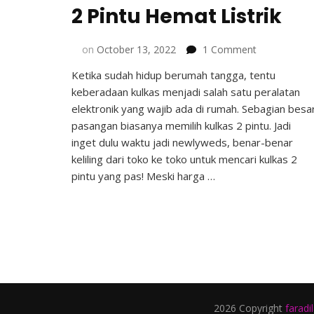
2 Pintu Hemat Listrik
on
on
October 13, 2022
1 Comment
7
Ketika sudah hidup berumah tangga, tentu
Rekomendas
keberadaan kulkas menjadi salah satu peralatan
Kulkas
2
elektronik yang wajib ada di rumah. Sebagian besa
Pintu
pasangan biasanya memilih kulkas 2 pintu. Jadi
Hemat
inget dulu waktu jadi newlyweds, benar-benar
Listrik
keliling dari toko ke toko untuk mencari kulkas 2
pintu yang pas! Meski harga …
2026 Copyright
faradi