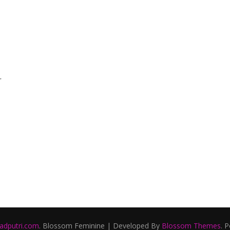
i
r
ladputri.com
.
Blossom Feminine | Developed By
Blossom Themes
. 