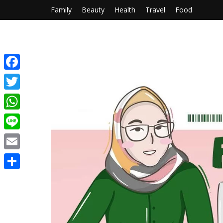
Family
Beauty
Health
Travel
Food
Facebook
Twitter
WhatsApp
Line
Email
Share