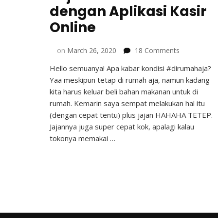
dengan Aplikasi Kasir
Online
on
on
March 26, 2020
18 Comments
Jajan
Hello semuanya! Apa kabar kondisi #dirumahaja?
Lebih
Yaa meskipun tetap di rumah aja, namun kadang
Mudah
dengan
kita harus keluar beli bahan makanan untuk di
Aplikasi
rumah. Kemarin saya sempat melakukan hal itu
Kasir
(dengan cepat tentu) plus jajan HAHAHA TETEP.
Online
Jajannya juga super cepat kok, apalagi kalau
tokonya memakai …