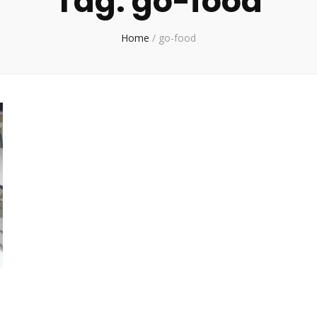
Tag:
go-food
Home
/
go-food